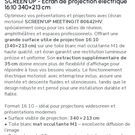
SCREEN’UP - Écran de projection électrique
16:10 340×213 cm
Optimisez vos présentations et projections avec l’écran
motorisé
SCREEN’UP MEETING IT 80642HV
,
spécialement conçu pour les salles de réunion,
amphithéâtres et espaces professionnels. Offrant une
grande surface utile de projection 16:10
(340×213 cm)
sur une toile blanc mat occultante M1 de
haute qualité, cet écran garantit une restitution lumineuse
précise et uniforme. Son
extraction supplémentaire de
35 cm
donne encore plus de flexibilité d’affichage pour
répondre à tous vos besoins visuels. Le fonctionnement
électrique motorisé, avec interrupteur inclus, assure une
montée et descente fluides et silencieuses, tandis que le
design robuste est pensé pour une installation durable et
fiable.
Format 16:10 – idéal pour projections widescreen et
présentations modernes
• Surface visible de projection :
340 × 213 cm
• Toile blanc
mat occultante M1
– excellente diffusion de
l’image