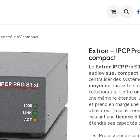
s
Nos Activités
Shop
Contactez-nous
Blog
Rendez-vou
de contrôle AV compact
Extron – IPCP Pro
compact
Le
Extron IPCP Pro S1
audiovisuel compact de
centraliser des systè
moyenne taille
tels q
collaboratifs. Il offre
un
une mémoire étendue, 
et prend en charge une
utilisateur (touchscreen
incluant une
licence d’
étendre ses capacités 
Processeur de con