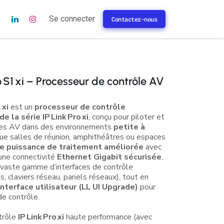
s
Se connecter
Contactez-nous
 S1 xi – Processeur de contrôle AV
 xi
est un
processeur de contrôle
 la série IP Link Pro xi
, conçu pour piloter et
mes AV dans des environnements
petite à
ue salles de réunion, amphithéâtres ou espaces
e puissance de traitement améliorée
avec
une connectivité
Ethernet Gigabit sécurisée
,
 vaste gamme d’interfaces de contrôle
s, claviers réseau, panels réseaux), tout en
interface utilisateur (LL UI Upgrade)
pour
de contrôle.
trôle
IP Link Pro xi
haute performance (avec