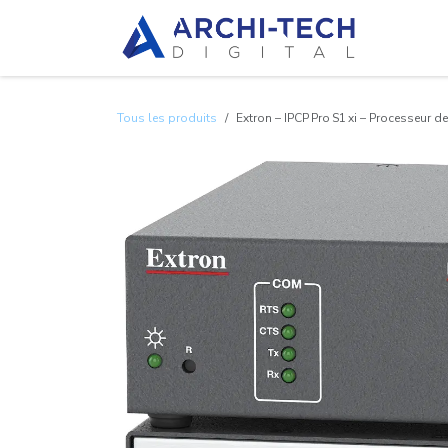
Se rendre au contenu
À propo
Tous les produits
Extron – IPCP Pro S1 xi – Processeur 