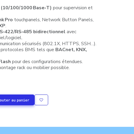
 (10/100/1000 Base‑T)
pour supervision et
nk Pro
touchpanels, Network Button Panels,
EXP
.
S‑422/RS‑485 bidirectionnel
avec
l/logiciel.
unication sécurisés (802.1X, HTTPS, SSH…).
c protocoles BMS tels que
BACnet, KNX,
Flash
pour des configurations étendues.
ntage rack ou mobilier possible.
outer au panier