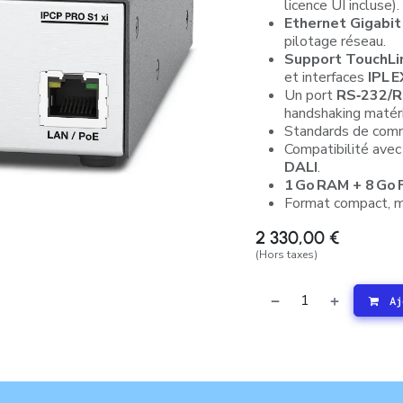
licence UI incluse).
Ethernet Gigabit
pilotage réseau.
Support TouchLi
et interfaces
IPL 
Un port
RS‑232/R
handshaking matérie
Standards de comm
Compatibilité ave
DALI
.
1 Go RAM + 8 Go 
Format compact, mo
2 330,00
€
(Hors taxes)
Aj