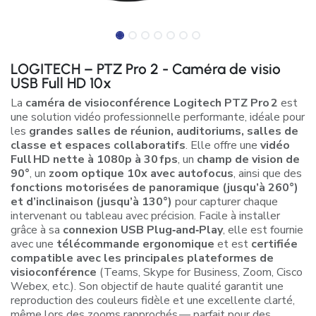
LOGITECH – PTZ Pro 2 - Caméra de visio
USB Full HD 10x
La
caméra de visioconférence Logitech PTZ Pro 2
est
une solution vidéo professionnelle performante, idéale pour
les
grandes salles de réunion, auditoriums, salles de
classe et espaces collaboratifs
. Elle offre une
vidéo
Full HD nette à 1080p à 30 fps
, un
champ de vision de
90°
, un
zoom optique 10x avec autofocus
, ainsi que des
fonctions motorisées de panoramique (jusqu’à 260°)
et d’inclinaison (jusqu’à 130°)
pour capturer chaque
intervenant ou tableau avec précision. Facile à installer
grâce à sa
connexion USB Plug‑and‑Play
, elle est fournie
avec une
télécommande ergonomique
et est
certifiée
compatible avec les principales plateformes de
visioconférence
(Teams, Skype for Business, Zoom, Cisco
Webex, etc.). Son objectif de haute qualité garantit une
reproduction des couleurs fidèle et une excellente clarté,
même lors des zooms rapprochés — parfait pour des