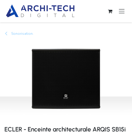
Se rendre au contenu
Sonorisation.
ECLER - Enceinte architecturale ARQIS SB15i