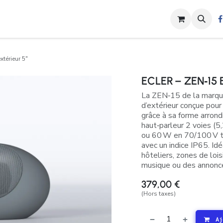
s
Nos Activités
Shop
Contactez-nous
Blog
Rendez-vou
térieur 5″
ECLER – ZEN‑15 E
La ZEN‑15 de la marque
d’extérieur conçue pou
grâce à sa forme arrondi
haut‑parleur 2 voies (
ou 60 W en 70/100 V t
avec un indice IP65. I
hôteliers, zones de lois
musique ou des annonces
379,00
€
(Hors taxes)
Aj