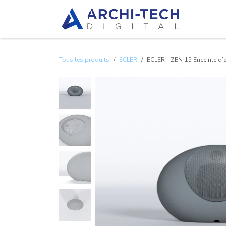
Se rendre au contenu
À propo
Tous les produits
ECLER
ECLER – ZEN‑15 Enceinte d’ex