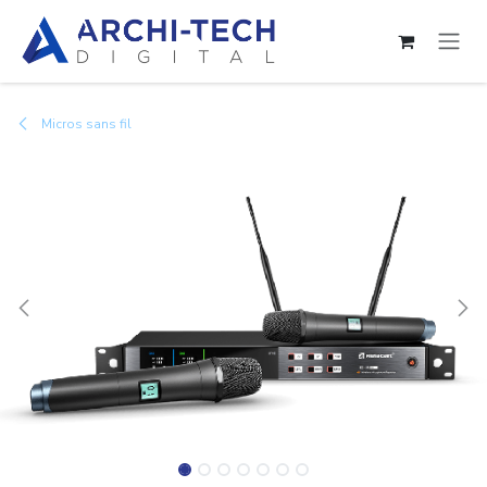
Se rendre au contenu
Micros sans fil