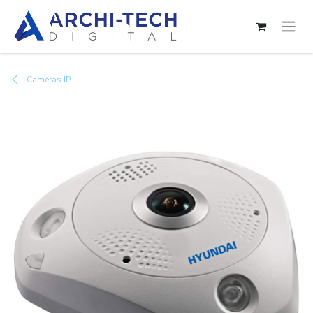
Se rendre au contenu
Caméras IP