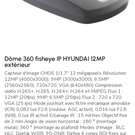
Dôme 360 fisheye IP HYUNDAI 12MP
extérieur
Capteur d'image CMOS 1/1,7" 12 mégapixels Résolution :
12MP (4000x3000), 9MP (3000x3000), 6.5MP
(2560x2560), 720x720, VGA (640x480) Compression
vidéo H.265+, H.265, H.264+, H.264 et MJPEG Flux 1 :
12MP (20fps), 9MP, 6.5MP (25fps) Flux 2 : 720 x 720,
VGA (25 ips) Mode jour/nuit avec filtre mécanique amovible
(ICR) 0,082 lux F2.8 (couleur, AGC activé), 0,016 lux F2.8
(N/B), 0 lux IR activé Eclairage IR : 15 mètres Objectif fixe
de 2 mm Angle de vision horizontal : 180 ° (montage
mural), 360 ° (montage au plafond) Modes d'image : BLC,
HLC, Digital WDR, 3D-DNR, Defog 4 zones ROI fixes sur