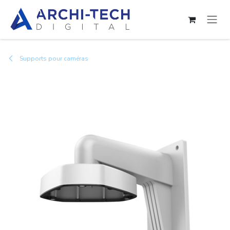
Se rendre au contenu
Supports pour caméras