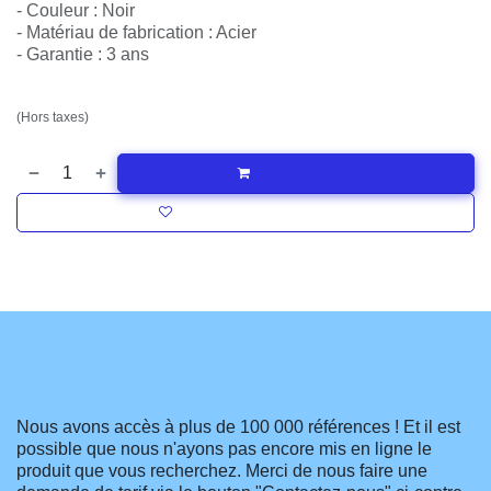
- Couleur : Noir
- Matériau de fabrication : Acier
- Garantie : 3 ans
164,67
€
(Hors taxes)
Ajouter au panier
Ajouter à la liste de souhaits
Vous êtes à la recherche d'un produit et
ne le trouvez pas ?
Nous avons accès à plus de 100 000 références ! Et il est
possible que nous n'ayons pas encore mis en ligne le
produit que vous recherchez. Merci de nous faire une