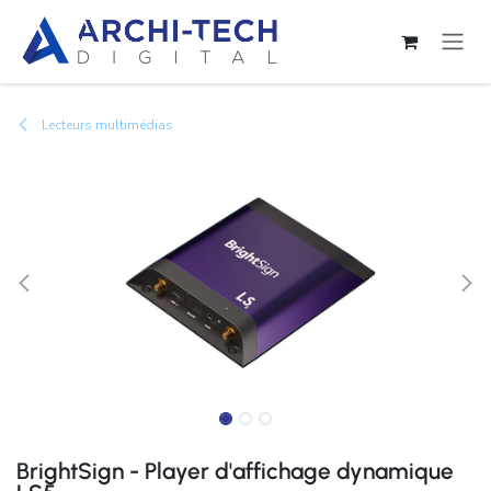
Se rendre au contenu
Lecteurs multimédias
BrightSign - Player d'affichage dynamique