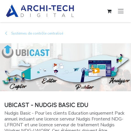
Se rendre au contenu
Systèmes de contrôle centralisé
UBICAST - NUDGIS BASIC EDU
Nudgis Basic - Pour les clients Education uniquement Pack
annuel incluant une licence serveur Nudgis Frontend NDG-
LFRONT et une licence serveur de traitement Nudgis
Worker NDG-LWORK. Ces éléments doivent être