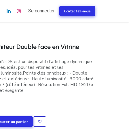
s
Se connecter
Contactez-nous
eur Double face en Vitrine
-DS est un dispositif d'affichage dynamique
s, idéal pour les vitrines et les
uminosité.​ Points clés principaux : - Double
ure et extérieure​ - Haute luminosité : 3000 cd/m²
m² (côté intérieur)​ - Résolution Full HD 1920 x
 et élégante
outer au panier