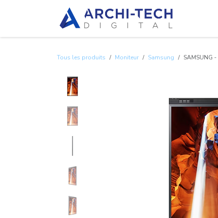
Se rendre au contenu
À propo
Tous les produits
Moniteur
Samsung
SAMSUNG - M