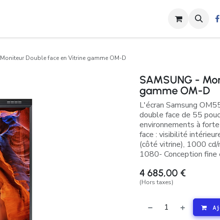
s
Nos Activités
Shop
Contactez-nous
Blog
Rendez-vou
oniteur Double face en Vitrine gamme OM-D
SAMSUNG - Monit
gamme OM-D
​L'écran Samsung OM55N
double face de 55 pouce
environnements à forte l
face : visibilité intérie
(côté vitrine), 1000 cd/
1080​ - Conception fine
4 685,00
€
(Hors taxes)
Aj