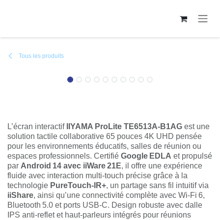
Se rendre au contenu
Tous les produits
IIYAMA – ProLite écran interactif tactile
65″ 4K Android Google EDLA
L’écran interactif
IIYAMA ProLite TE6513A‑B1AG
est une
solution tactile collaborative 65 pouces 4K UHD pensée
pour les environnements éducatifs, salles de réunion ou
espaces professionnels. Certifié
Google EDLA
et propulsé
par
Android 14 avec iiWare 21E
, il offre une expérience
fluide avec interaction multi‑touch précise grâce à la
technologie
PureTouch‑IR+
, un partage sans fil intuitif via
iiShare
, ainsi qu’une connectivité complète avec Wi‑Fi 6,
Bluetooth 5.0 et ports USB‑C. Design robuste avec dalle
IPS anti‑reflet et haut‑parleurs intégrés pour réunions