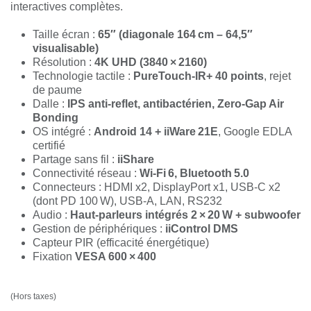
interactives complètes.
Taille écran :
65″ (diagonale 164 cm – 64,5″
visualisable)
Résolution :
4K UHD (3840 × 2160)
Technologie tactile :
PureTouch‑IR+ 40 points
, rejet
de paume
Dalle :
IPS anti‑reflet, antibactérien, Zero‑Gap Air
Bonding
OS intégré :
Android 14 + iiWare 21E
, Google EDLA
certifié
Partage sans fil :
iiShare
Connectivité réseau :
Wi‑Fi 6, Bluetooth 5.0
Connecteurs : HDMI x2, DisplayPort x1, USB‑C x2
(dont PD 100 W), USB‑A, LAN, RS232
Audio :
Haut‑parleurs intégrés 2 × 20 W +
subwoofer
Gestion de périphériques :
iiControl DMS
Capteur PIR (efficacité énergétique)
Fixation
VESA 600 × 400
1 540,00
€
(Hors taxes)