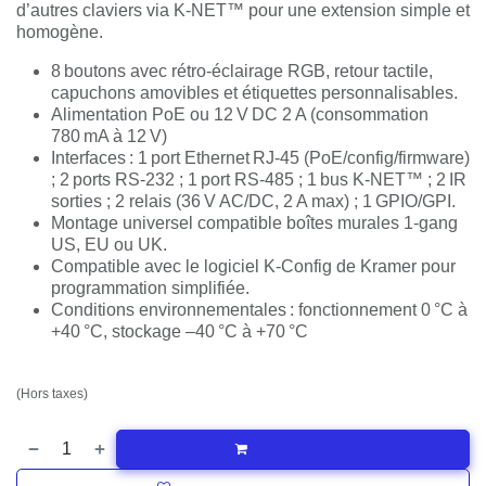
claviers via K‑NET™ pour une extension simple et
homogène.
8 boutons avec rétro‑éclairage RGB, retour tactile,
capuchons amovibles et étiquettes personnalisables.
Alimentation PoE ou 12 V DC 2 A (consommation
780 mA à 12 V)
Interfaces : 1 port Ethernet RJ‑45
(PoE/config/firmware) ; 2 ports RS‑232 ; 1 port
RS‑485 ; 1 bus K‑NET™ ; 2 IR sorties ; 2 relais
(36 V AC/DC, 2 A max) ; 1 GPIO/GPI.
Montage universel compatible boîtes murales 1‑gang
US, EU ou UK.
Compatible avec le logiciel K‑Config de Kramer pour
programmation simplifiée.
Conditions environnementales : fonctionnement 0 °C à
+40 °C, stockage –40 °C à +70 °C
815,00
€
(Hors taxes)
Ajouter au panier