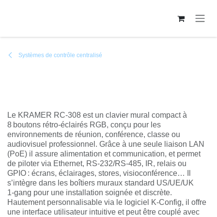
Se rendre au contenu
Systèmes de contrôle centralisé
Contrôleur KRAMER avec 8 boutons
Le KRAMER RC‑308 est un clavier mural compact à
8 boutons rétro‑éclairés RGB, conçu pour les
environnements de réunion, conférence, classe ou
audiovisuel professionnel. Grâce à une seule liaison LAN
(PoE) il assure alimentation et communication, et permet
de piloter via Ethernet, RS‑232/RS‑485, IR, relais ou GPIO :
écrans, éclairages, stores, visioconférence… Il s’intègre dans
les boîtiers muraux standard US/UE/UK 1‑gang pour une
installation soignée et discrète. Hautement
personnalisable via le logiciel K‑Config, il offre une interface
utilisateur intuitive et peut être couplé avec d’autres