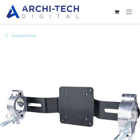
Se rendre au contenu
Support écran