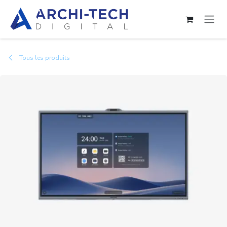
Se rendre au contenu
Tous les produits