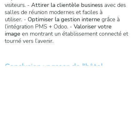
visiteurs. -
Attirer la clientèle business
avec des
salles de réunion modernes et faciles à
utiliser. -
Optimiser la gestion interne
grâce à
l’intégration PMS + Odoo. -
Valoriser votre
image
en montrant un établissement connecté et
tourné vers l’avenir.
Conclusion : passer de l’hôtel
classique à l’hôtel connecté
Les attentes des voyageurs évoluent. Les hôtels qui
modernisent leur accueil, leurs chambres, leurs
espaces de réunion et leur back-office gagnent un
avantage concurrentiel décisif.
Votre établissement est-il prêt à franchir ce cap et
offrir une expérience connectée et fluide ?
Contactez Archi-Tech.Digital pour en discuter.