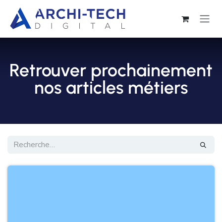
Se rendre au contenu
Retrouver prochainement
nos articles métiers