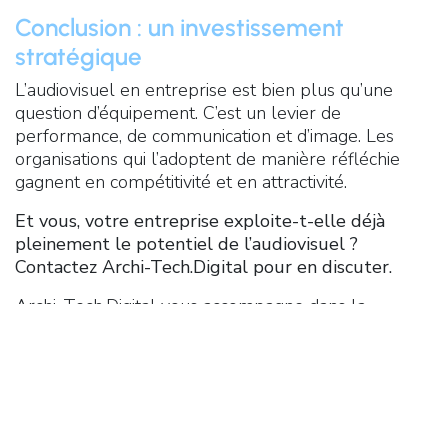
Conclusion : un investissement
stratégique
L’audiovisuel en entreprise est bien plus qu’une
question d’équipement. C’est un levier de
performance, de communication et d’image. Les
organisations qui l’adoptent de manière réfléchie
gagnent en compétitivité et en attractivité.
Et vous, votre entreprise exploite-t-elle déjà
pleinement le potentiel de l’audiovisuel ?
Contactez Archi-Tech.Digital pour en discuter.
Archi-Tech.Digital vous accompagne dans la
conception et l’intégration de solutions
audiovisuelles performantes et adaptées à vos
usages. Grâce à son expertise technique et son
approche humaine, l’entreprise transforme vos
espaces en environnements collaboratifs efficaces
et inspirants.