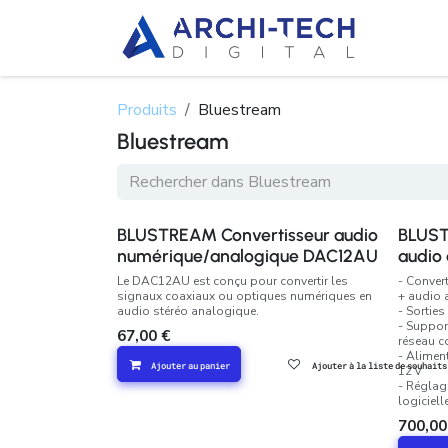
Se rendre au contenu
À propo
Produits
Bluestream
Bluestream
BLUSTREAM Convertisseur audio
BLUST
numérique/analogique DAC12AU
audio
Le DAC12AU est conçu pour convertir les
- Conver
signaux coaxiaux ou optiques numériques en
+ audio 
audio stéréo analogique.
- Sortie
- Suppor
67,00
€
réseau c
- Alimen
Ajouter au panier
Ajouter à la liste de souhaits
12 V
- Réglage
logiciell
700,00