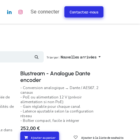
s
Se connecter
Contactez-nous
Nouvelles arrivées
Trier par:
Blustream - Analogue Dante
encoder
- Conversion analogique → Dante / AES67, 2
canaux
iée de
- PoE ou alimentation 12 V (prévoir
alimentation si non PoE)
ilités de
- Gain réglable pour chaque canal
- Latence ajustable selon la configuration
réseau
- Boîtier compact, facile à intégrer
252,00
€
ile dans
Ajouter au panier
Ajouter à la liste de souhaits