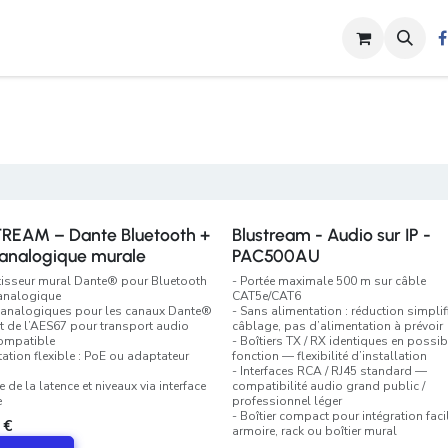
s
Nos Activités
Shop
Contactez-nous
Blog
Rendez-vou
REAM – Dante Bluetooth +
Blustream - Audio sur IP -
 analogique murale
PAC500AU
tisseur mural Dante® pour Bluetooth
- Portée maximale 500 m sur câble
analogique
CAT5e/CAT6
s analogiques pour les canaux Dante®
- Sans alimentation : réduction simplif
t de l’AES67 pour transport audio
câblage, pas d’alimentation à prévoir
ompatible
- Boîtiers TX / RX identiques en possib
tation flexible : PoE ou adaptateur
fonction — flexibilité d’installation
- Interfaces RCA / RJ45 standard —
 de la latence et niveaux via interface
compatibilité audio grand public /
e
professionnel léger
- Boîtier compact pour intégration fac
€
armoire, rack ou boîtier mural