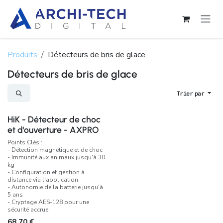
Se rendre au contenu
Produits
Détecteurs de bris de glace
Détecteurs de bris de glace
Trier par
HiK - Détecteur de choc
et d'ouverture - AXPRO
Points Clés :
- Détection magnétique et de choc
- Immunité aux animaux jusqu'à 30
kg
- Configuration et gestion à
distance via l'application
- Autonomie de la batterie jusqu'à
5 ans
- Cryptage AES-128 pour une
sécurité accrue
68,70
€