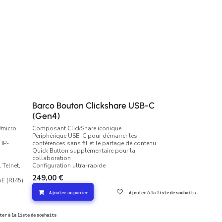
Barco Bouton Clickshare USB-C
(Gen4)
/micro,
Composant ClickShare iconique
Périphérique USB-C pour démarrer les
 IP-
conférences sans fil et le partage de contenu
Quick Button supplémentaire pour la
collaboration
 Telnet,
Configuration ultra-rapide
249,00
€
oE (RJ45)
Ajouter au panier
Ajouter à la liste de souhaits
ter à la liste de souhaits