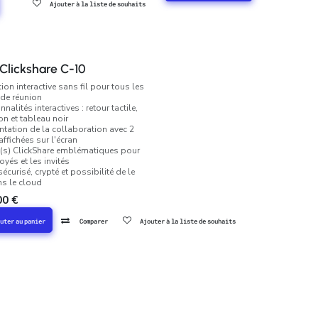
Ajouter à la liste de souhaits
Clickshare C-10
ion interactive sans fil pour tous les
de réunion
nnalités interactives : retour tactile,
on et tableau noir
tation de la collaboration avec 2
ffichées sur l'écran
(s) ClickShare emblématiques pour
yés et les invités
écurisé, crypté et possibilité de le
ns le cloud
00
€
uter au panier
Comparer
Ajouter à la liste de souhaits