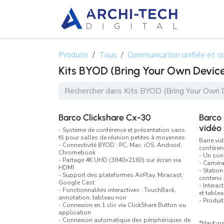
Se rendre au contenu
À propo
Produits
Tous
Communication unifiée et co
Kits BYOD (Bring Your Own Devic
Barco Clickshare Cx-30
Barco 
vidéo 
- Système de conférence et présentation sans
fil pour salles de réunion petites à moyennes
Barre vi
- Connectivité BYOD : PC, Mac, iOS, Android,
conféren
Chromebook
- Un son 
- Partage 4K UHD (3840×2160) sur écran via
- Caméra
HDMI
- Station
- Support des plateformes AirPlay, Miracast,
contenu 4
Google Cast
- Interac
- Fonctionnalités interactives : TouchBack,
et tablea
annotation, tableau noir
- Produi
- Connexion en 1 clic via ClickShare Button ou
application
- Connexion automatique des périphériques de
*Haut-pa