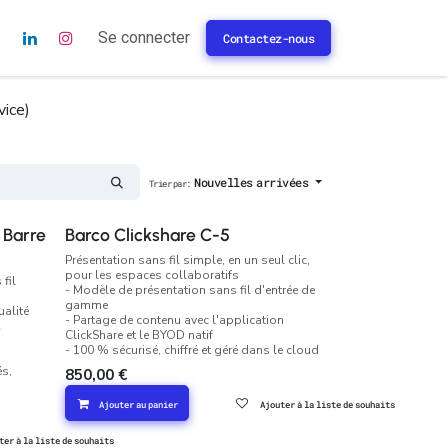
s
Se connecter
Contactez-nous
ice)
Nouvelles arrivées
Trier par:
 Barre
Barco Clickshare C-5
Présentation sans fil simple, en un seul clic,
pour les espaces collaboratifs
fil
- Modèle de présentation sans fil d'entrée de
gamme
ualité
- Partage de contenu avec l'application
A
ClickShare et le BYOD natif
- 100 % sécurisé, chiffré et géré dans le cloud
és,
850,00
€
Ajouter au panier
Ajouter à la liste de souhaits
ter à la liste de souhaits