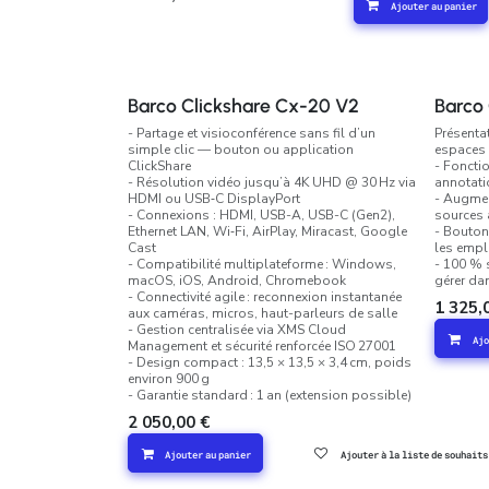
Ajouter au panier
Barco Clickshare Cx-20 V2
Barco 
- Partage et visioconférence sans fil d’un
Présentat
simple clic — bouton ou application
espaces 
ClickShare
- Fonctio
- Résolution vidéo jusqu’à 4K UHD @ 30 Hz via
annotati
HDMI ou USB‑C DisplayPort
- Augmen
- Connexions : HDMI, USB-A, USB-C (Gen2),
sources a
Ethernet LAN, Wi‑Fi, AirPlay, Miracast, Google
- Bouton
Cast
les emplo
- Compatibilité multiplateforme : Windows,
- 100 % s
macOS, iOS, Android, Chromebook
gérer da
- Connectivité agile : reconnexion instantanée
1 325,
aux caméras, micros, haut-parleurs de salle
- Gestion centralisée via XMS Cloud
Ajo
Management et sécurité renforcée ISO 27001
- Design compact : 13,5 × 13,5 × 3,4 cm, poids
environ 900 g
- Garantie standard : 1 an (extension possible)
2 050,00
€
Ajouter au panier
Ajouter à la liste de souhaits