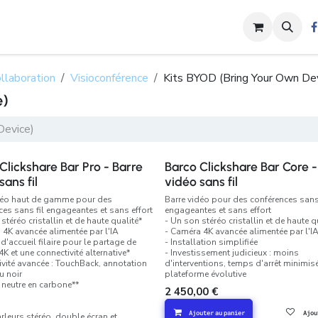
s
Nos Activités
Shop
Contactez-nous
Blog
Rendez-vou
llaboration
Visioconférence
Kits BYOD (Bring Your Own Dev
e)
Clickshare Bar Pro - Barre
Barco Clickshare Bar Core -
sans fil
vidéo sans fil
déo haut de gamme pour des
Barre vidéo pour des conférences sans 
ces sans fil engageantes et sans effort
engageantes et sans effort
stéréo cristallin et de haute qualité*
- Un son stéréo cristallin et de haute q
 4K avancée alimentée par l'IA
- Caméra 4K avancée alimentée par l'I
 d'accueil filaire pour le partage de
- Installation simplifiée
K et une connectivité alternative*
- Investissement judicieux : moins
tivité avancée : TouchBack, annotation
d'interventions, temps d'arrêt minimis
u noir
plateforme évolutive
t neutre en carbone**
2 450,00
€
Ajouter au panier
Ajou
rleurs stéréo, double écran et