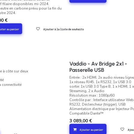
f filaire disponibles mi-2024.
neutre en carbone prévu pour la fin du
stre 2024.
00
€
uter au panier
Ajouter à la liste de souhaits
Vaddio - Av Bridge 2x1 -
Passerelle USB
e à côte sur deux
Entrée : 2x HDMI, 2x audio niveau ligne
YOM
1x réseau RJ45, 1x RS232, 1x USB 3.0
a connectivité
sortie: 1x USB 3.0 Type B, 1 x HDMI, 1 x
Streaming, 2 x Audio
Résolution max : 1080p/60
Contrôle par : Interface utilisateur Web,
RS232, Déclencheur (trigger), USB
Alimentation électrique par Injecteur P
Compatible Dante™
3 089,00
€
Ajouter au panier
Ajou