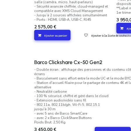
salle (caméra, micro, haut‑parleurs)
dispositi
- Sécurité avancée chiffrée, cloud‑managed et
**Label 
compatible avec XMS Cloud Management
1er trime
- Jusqu’à 2 sources affichées simultanément
3 950,
- Ports : HDMI, USB‑A, USB‑C, RJ45
2 575,00
€
Ajo
Ajouter au panier
Ajouter à la liste de souhaits
Barco Clickshare Cx-50 Gen2
- Double écran : affichage des personnes et du contenu côt
écrans
- Basculement sans effort entre le mode UC et le mode B
- Station d'accueil filaire pour le partage de contenu 4K et l
alternative
- Neutralité carbone
- 100 % sécurisé, chiffré et géré dans le cloud
- Extension audio/vidéo sans fil
- 802.11a, 802.11b/g/n, Wi-Fi 5, 802.15.1
jusqu'à 30 m
- avec 5 ans de Barco SmartCare
- avec 2 x Barco ClickShare Buttons
Poids Brut: 2,50 Kg
3 450,00
€