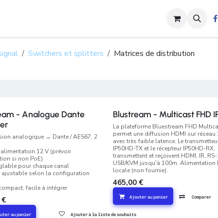
s
Nos Activités
Shop
Contactez-nous
Blog
Rendez-vou
signal
Switchers et splitters
Matrices de distribution
ream - Analogue Dante
Blustream - Multicast FHD 
er
La plateforme Bluestream FHD Multica
permet une diffusion HDMI sur réseau
sion analogique → Dante / AES67, 2
avec très faible latence. Le transmetteu
IP50HD-TX et le récepteur IP50HD-RX,
 alimentation 12 V (prévoir
transmettent et reçoivent HDMI, IR, RS-
tion si non PoE)
USB/KVM jusqu'à 100m. Alimentation
églable pour chaque canal
locale (non fournie).
e ajustable selon la configuration
465,00
€
 compact, facile à intégrer
Ajouter au panier
Comparer
€
uter au panier
Ajouter à la liste de souhaits