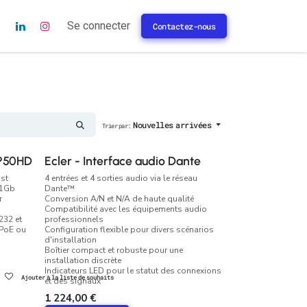
s
Se connecter
Contactez-nous
Nouvelles arrivées
Trier par:
IP50HD
Ecler - Interface audio Dante
st
4 entrées et 4 sorties audio via le réseau
 1Gb
Dante™
r
Conversion A/N et N/A de haute qualité
Compatibilité avec les équipements audio
232 et
professionnels
 PoE ou
Configuration flexible pour divers scénarios
d'installation
Boîtier compact et robuste pour une
installation discrète
Indicateurs LED pour le statut des connexions
Ajouter à la liste de souhaits
et des signaux
1 224,00
€