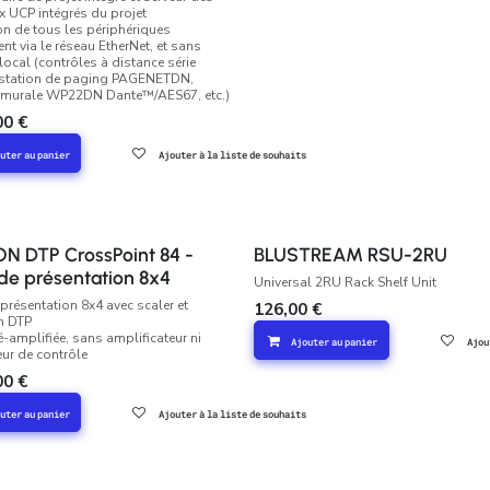
 UCP intégrés du projet
n de tous les périphériques
nt via le réseau EtherNet, et sans
local (contrôles à distance série
station de paging PAGENETDN,
e murale WP22DN Dante™/AES67, etc.)
00
€
uter au panier
Ajouter à la liste de souhaits
N DTP CrossPoint 84 -
BLUSTREAM RSU-2RU
 de présentation 8x4
Universal 2RU Rack Shelf Unit
 présentation 8x4 avec scaler et
126,00
€
n DTP
é-amplifiée, sans amplificateur ni
Ajouter au panier
Ajou
ur de contrôle
00
€
uter au panier
Ajouter à la liste de souhaits