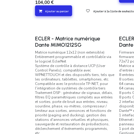
104,00
€
Ajouter au panier
Ajouter à la liste de souhaits
ECLER - Matrice numérique
ECLER
Dante MIMO1212SG
Dant
Matrice numérique 12x12 (non extensible)
Firmwar
Entièrement programmable et contrôlable via
firmwar
le logiciel EclerNet
72x72 po
Système de contrôle à distance UCP (User
Matrice 
Control Panels), compatible avec
d'entrée 
WPNETTOUCH et des dispositifs tiers, tels que
8 entrée
les ordinateurs, tablettes, smartphones, etc.
8 sortie
Compatible avec le protocole TP-NET, pour
64 cana
l'intégration de systèmes de contrôle tiers
64 canau
Traitement DSP : générateur de signaux, délais,
8 ports 
filtres EQ paramétriques complets aux entrées
8 ports
et sorties, porte de bruit aux entrées, niveau,
2 interf
sourdine, phase, vu-mètres, compresseur /
disponib
limiteur aux sorties, annonces et fonctions de
Dante™ 
priorité (paging and ducking), gestion des
1 interf
stations d'annonces virtuelles et physiques,
Ethernet 
sauvegarde et restauration de présélections,
panneaux
déclenchement d'événements programmés,
1 port d
etc.
Gestionna