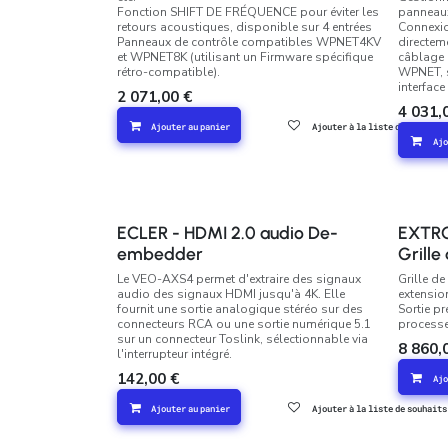
Fonction SHIFT DE FRÉQUENCE pour éviter les
panneaux
retours acoustiques, disponible sur 4 entrées
Connexio
Panneaux de contrôle compatibles WPNET4KV
directeme
et WPNET8K (utilisant un Firmware spécifique
câblage 
rétro-compatible).
WPNET, 
interfac
2 071,00
€
4 031,
Ajouter au panier
Ajouter à la liste de souhaits
Ajo
ECLER - HDMI 2.0 audio De-
EXTRO
embedder
Grille
Le VEO-AXS4 permet d'extraire des signaux
Grille de
audio des signaux HDMI jusqu'à 4K. Elle
extensio
fournit une sortie analogique stéréo sur des
Sortie pr
connecteurs RCA ou une sortie numérique 5.1
processe
sur un connecteur Toslink, sélectionnable via
8 860,
l'interrupteur intégré.
142,00
€
Ajo
Ajouter au panier
Ajouter à la liste de souhaits