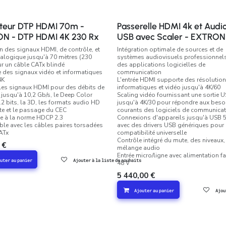
teur DTP HDMI 70m -
Passerelle HDMI 4k et Audi
N - DTP HDMI 4K 230 Rx
USB avec Scaler - EXTRON
n des signaux HDMI, de contrôle, et
Intégration optimale de sources et de
alogique jusqu'à 70 mètres (230
systèmes audiovisuels professionnel
ur un câble CATx blindé
des applications logicielles de
 des signaux vidéo et informatiques
communication
4K
L'entrée HDMI supporte des résolutio
les signaux HDMI pour des débits de
informatiques et vidéo jusqu'à 4K/60
jusqu'à 10,2 Gb/s, le Deep Color
Scaling vidéo fournissant une sortie 
12 bits, la 3D, les formats audio HD
jusqu'à 4K/30 pour répondre aux beso
te et le passage du CEC
courants des logiciels de communicat
e à la norme HDCP 2.3
Connexions d'appareils jusqu'à USB 5
le avec les câbles paires torsadées
avec des drivers USB génériques pour
ATx
compatibilité universelle
Contrôle intégré du mute, des niveaux,
€
mélange audio
Entrée micro/ligne avec alimentation 
uter au panier
Ajouter à la liste de souhaits
48 V
5 440,00
€
Ajouter au panier
Ajou