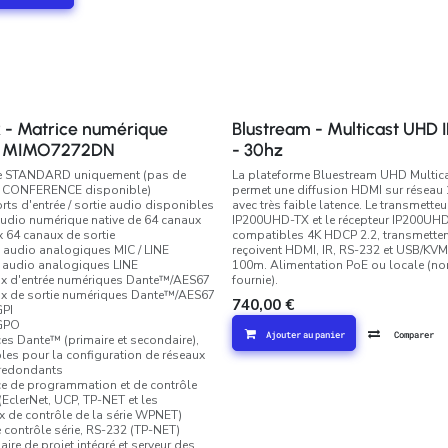
 - Matrice numérique
Blustream - Multicast UHD 
e MIMO7272DN
- 30hz
e STANDARD uniquement (pas de
La plateforme Bluestream UHD Multic
e CONFERENCE disponible)
permet une diffusion HDMI sur réseau
rts d'entrée / sortie audio disponibles
avec très faible latence. Le transmetteu
audio numérique native de 64 canaux
IP200UHD-TX et le récepteur IP200UH
x 64 canaux de sortie
compatibles 4K HDCP 2.2, transmetten
s audio analogiques MIC / LINE
reçoivent HDMI, IR, RS-232 et USB/KVM
s audio analogiques LINE
100m. Alimentation PoE ou locale (no
ux d'entrée numériques Dante™/AES67
fournie).
x de sortie numériques Dante™/AES67
740,00
€
GPI
 GPO
Ajouter au panier
Comparer
aces Dante™ (primaire et secondaire),
les pour la configuration de réseaux
redondants
ace de programmation et de contrôle
(EclerNet, UCP, TP-NET et les
 de contrôle de la série WPNET)
e contrôle série, RS-232 (TP-NET)
ire de projet intégré et serveur des