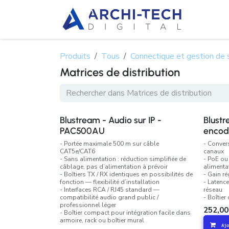
Se rendre au contenu
À propo
Produits
Tous
Connectique et gestion de 
Matrices de distribution
Blustream - Audio sur IP -
Blust
PAC500AU
encod
- Portée maximale 500 m sur câble
- Conver
CAT5e/CAT6
canaux
- Sans alimentation : réduction simplifiée de
- PoE ou
câblage, pas d’alimentation à prévoir
alimenta
- Boîtiers TX / RX identiques en possibilités de
- Gain r
fonction — flexibilité d’installation
- Latenc
- Interfaces RCA / RJ45 standard —
réseau
compatibilité audio grand public /
- Boîtier
professionnel léger
252,00
- Boîtier compact pour intégration facile dans
armoire, rack ou boîtier mural
Ajo