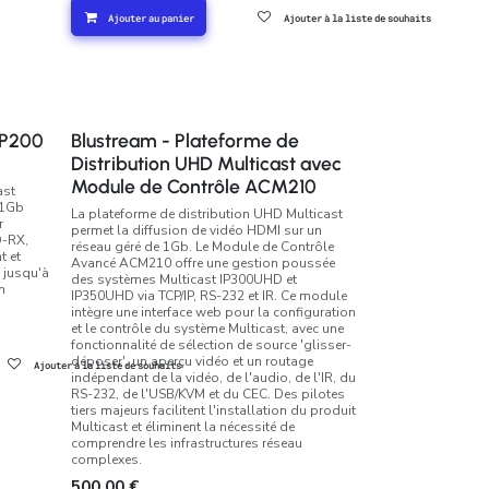
Ajouter au panier
Ajouter à la liste de souhaits
IP200
Blustream - Plateforme de
Distribution UHD Multicast avec
Module de Contrôle ACM210
ast
 1Gb
La plateforme de distribution UHD Multicast
r
permet la diffusion de vidéo HDMI sur un
D-RX,
réseau géré de 1Gb. Le Module de Contrôle
t et
Avancé ACM210 offre une gestion poussée
 jusqu'à
des systèmes Multicast IP300UHD et
n
IP350UHD via TCP/IP, RS-232 et IR. Ce module
intègre une interface web pour la configuration
et le contrôle du système Multicast, avec une
fonctionnalité de sélection de source 'glisser-
déposer', un aperçu vidéo et un routage
Ajouter à la liste de souhaits
indépendant de la vidéo, de l'audio, de l'IR, du
RS-232, de l'USB/KVM et du CEC. Des pilotes
tiers majeurs facilitent l'installation du produit
Multicast et éliminent la nécessité de
comprendre les infrastructures réseau
complexes.
500,00
€