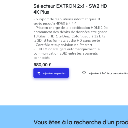
Sélecteur EXTRON 2x1 - SW2 HD
4K Plus
- Support de résolutions informatiques et
vidéo jusqu'à 4K/60 à 4:4:4
- Prise en charge de la spécification HDMI 2.0b,
notamment des débits de données atteignant
18 Gb/s, l'HDR, le Deep Color jusqu'à 12 bits,
le 3D, et les formats audio HD sans perte
- Contrôle et supervision via Ethernet
- EDID Minder® gère automatiquement la
communication EDID entre les appareils
connectés
680,00
€
Ajouter au panier
Ajouter à la liste de souhaits
Vous êtes à la recherche d'un prod