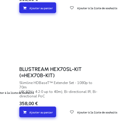
Ajouter au panier
Ajouter à la liste de souhaits
BLUSTREAM HEX70SL-KIT
(=HEX70B-KIT)
Slimline HDBaseT™ Extender Set - 1080p to
70m
(4K 60Hz 4:2:0 up to 40m), Bi-directional IR, Bi-
ter à la liste de souhaits
directional PoC
358,00
€
Ajouter au panier
Ajouter à la liste de souhaits