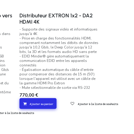
o vers
Distributeur EXTRON 1x2 - DA2
HDMI 4K
- Supporte des signaux vidéo et informatiques
s dans
jusqu'à 4K
- Prise en charge des fonctionnalités HDMI,
comprenant notamment les débits de données
ns
jusqu'à 10,2 Gb/s, le Deep Color jusqu'à 12
bits, la 3D et les formats audio HD sans perte
USB
- EDID Minder® gère automatiquement la
ins
communication EDID entre les appareils
ion
connectés
 Gb/s
- Égalisation automatique du câble d'entrée
 une
pour compenser des distances de 15 m (50')
lorsque l'appareil est utilisé avec un câble de
 et du
la gamme HDMI Pro Extron
- Mute sélectionnable de sortie via RS-232
fantôme
770,00
€
Ajouter au panier
Ajouter à la liste de souhaits
ter à la liste de souhaits