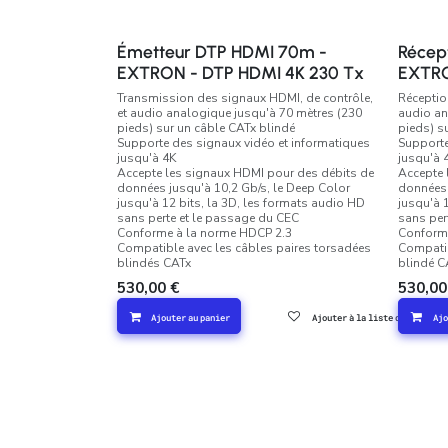
Émetteur DTP HDMI 70m -
Récep
EXTRON - DTP HDMI 4K 230 Tx
EXTRO
Transmission des signaux HDMI, de contrôle,
Réceptio
et audio analogique jusqu'à 70 mètres (230
audio an
pieds) sur un câble CATx blindé
pieds) s
Supporte des signaux vidéo et informatiques
Supporte
jusqu'à 4K
jusqu'à 
Accepte les signaux HDMI pour des débits de
Accepte 
données jusqu'à 10,2 Gb/s, le Deep Color
données 
jusqu'à 12 bits, la 3D, les formats audio HD
jusqu'à 
sans perte et le passage du CEC
sans per
Conforme à la norme HDCP 2.3
Conform
Compatible avec les câbles paires torsadées
Compatib
blindés CATx
blindé C
530,00
€
530,00
Ajouter au panier
Ajouter à la liste de souhaits
Ajo