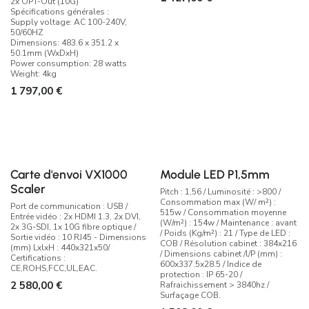
2x OPT-Out (10G)
Spécifications générales :
Supply voltage: AC 100-240V,
50/60HZ
Dimensions: 483.6 x 351.2 x
50.1mm (WxDxH)
Power consumption: 28 watts
Weight: 4kg
1 797,00
€
Carte d'envoi VX1000
Module LED P1,5mm
Scaler
Pitch : 1,56 / Luminosité : >800 /
Consommation max (W/ m²) :
Port de communication : USB /
515w / Consommation moyenne
Entrée vidéo : 2x HDMI 1.3, 2x DVI,
(W/m²) : 154w / Maintenance : avant
2x 3G-SDI, 1x 10G fibre optique /
/ Poids (Kg/m²) : 21 / Type de LED :
Sortie vidéo : 10 RJ45 - Dimensions
COB / Résolution cabinet : 384x216
(mm) LxlxH : 440x321x50/
/ Dimensions cabinet /l/P (mm) :
Certifications :
600x337.5x28.5 / Indice de
CE,ROHS,FCC,UL,EAC.
protection : IP 65-20 /
2 580,00
€
Rafraichissement > 3840hz /
Surfaçage COB.