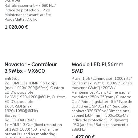
250 x 250
Rafraîchissement = 7 680 Hz /
Indice de protection : IP 20
Maintenance : avant-arrière
Poids/dalle : 7,6 kg
1 028,00
€
Novastar - Contrôleur
Module LED P1,56mm
3.9Mbx - VX600
SMD
Entrées :
Pitch : 1.56 / Luminosité : 1000 nits/
2x HDMI 1.3 (HDMI-In & Loop)
Conso max (W/m²) : 600W / Conso
(max. 1920×1200@60Hz), Custom
moyenne (W/m²) : 200W /
EDID's possible
Maintenance : Avant / Dimensions
1x DVI (1920×1200@60Hz, Custom
modules : 250 x 250mm / Custom:
EDID's possible
Oui / Poids (kg/dalle) : 6.5 / Type de
1x 3G-SDI (max.
LED : 3 en 1 SMD1212 / Résolution
1920×1080@60Hz)
cabinet : 320*320px / Dimensions
Sorties :
cabinet L/l/P (mm) : 500x500x47 /
6x LED-Out (RJ45)
Indice de protection : IP30(avant)
1x HDMI 1.3 Out (fixed resolution
IP30 (arrière) / Rafraichissement >
of 1920×1080@60Hz when the
2880Hz.
output is used as monitoring)
1 427,00
€