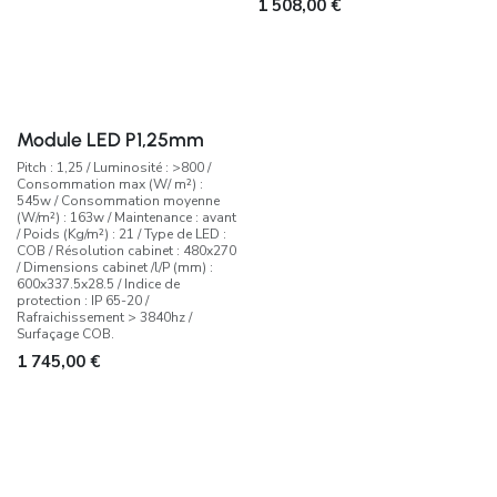
1 508,00
€
Module LED P1,25mm
Pitch : 1,25 / Luminosité : >800 /
Consommation max (W/ m²) :
545w / Consommation moyenne
(W/m²) : 163w / Maintenance : avant
/ Poids (Kg/m²) : 21 / Type de LED :
COB / Résolution cabinet : 480x270
/ Dimensions cabinet /l/P (mm) :
600x337.5x28.5 / Indice de
protection : IP 65-20 /
Rafraichissement > 3840hz /
Surfaçage COB.
1 745,00
€