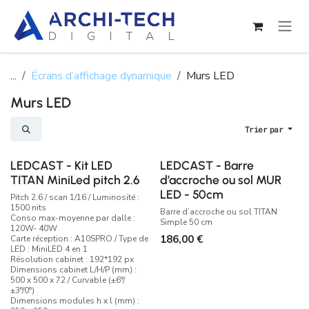
Se rendre au contenu
...
Écrans d’affichage dynamique
Murs LED
Murs LED
Trier par
LEDCAST - Kit LED
LEDCAST - Barre
TITAN MiniLed pitch 2.6
d’accroche ou sol MUR
LED - 50cm
Pitch 2.6 / scan 1/16 / Luminosité :
1500 nits
Barre d’accroche ou sol TITAN
Conso max-moyenne par dalle :
Simple 50 cm
120W- 40W
186,00
€
Carte réception : A10SPRO / Type de
LED : MiniLED 4 en 1
Résolution cabinet : 192*192 px
Dimensions cabinet L/H/P (mm) :
500 x 500 x 72 / Curvable (±6°/
±3°/0°)
Dimensions modules h x l (mm) :