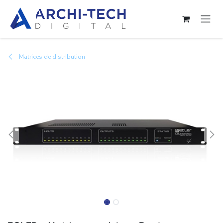
Se rendre au contenu
Matrices de distribution