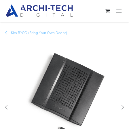
Se rendre au contenu
Kits BYOD (Bring Your Own Device)