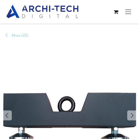
Se rendre au contenu
Murs LED